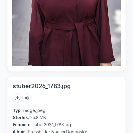
stuber2026_1783.jpg
Typ:
image/jpeg
Storlek:
25.8 MB
Filnamn:
stuber2026_1783.jpg
Album:
Pressbilder Nooshi Dadgostar