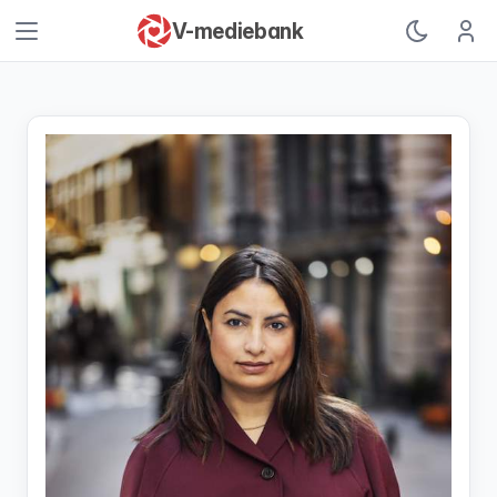
V-mediebank
Logg