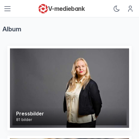
V-mediebank
Logg
Album
Pressbilder
81 bilder