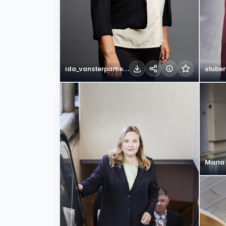
ida_vansterpartiet_pressbild_3.jpg
Maria