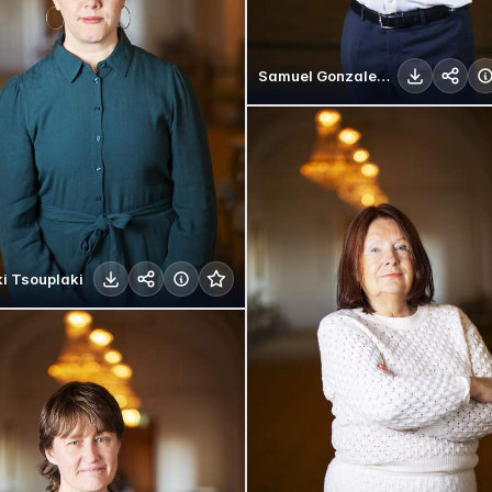
Samuel Gonzalez Westling
ki Tsouplaki