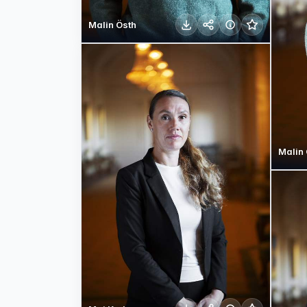
Malin Östh
Malin 