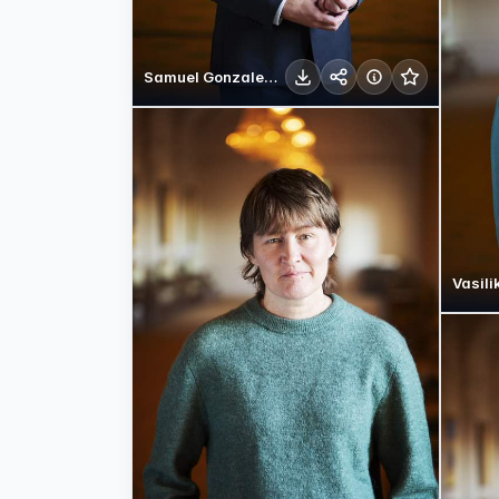
Samuel Gonzalez Westling
Vasili