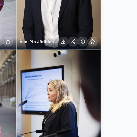
Åsa-Pia Järliden Bergström