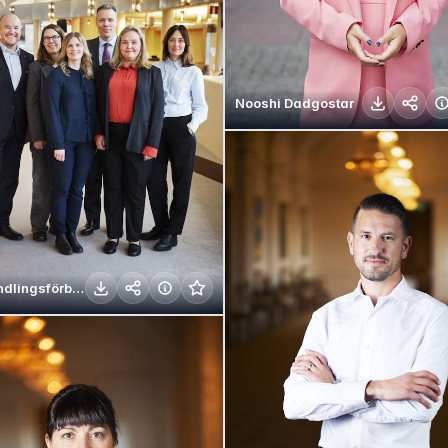
Nooshi Dadgostar
Förhandlingsförberedandegruppen