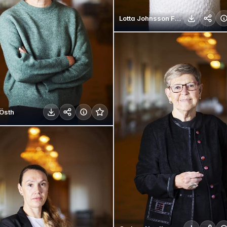
Lotta Johnsson Fornarve
Östh